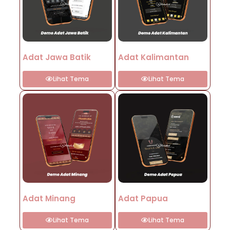
Adat Jawa Batik
Adat Kalimantan
Lihat Tema
Lihat Tema
Adat Minang
Adat Papua
Lihat Tema
Lihat Tema