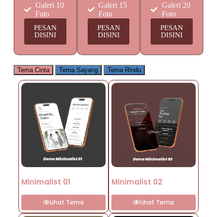
Galeri 10
Galeri 15
Galeri 20
Foto
Foto
Foto
PESAN
PESAN
PESAN
DISINI
DISINI
DISINI
Tema Cinta
Tema Sayang
Tema Rindu
Minimalist 01
Minimalist 02
Lihat Tema
Lihat Tema