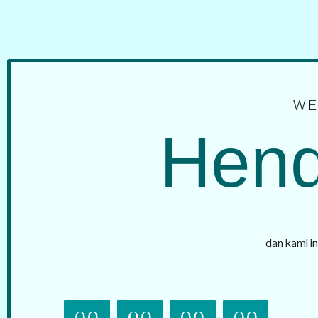
WE
Hend
dan kami in