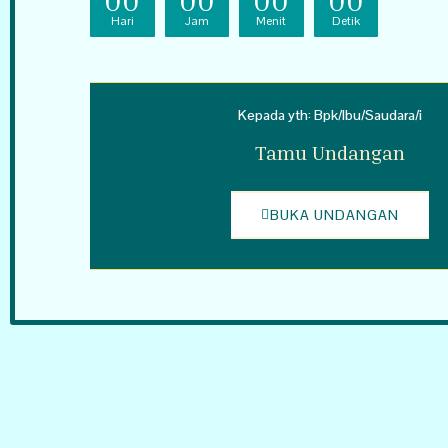
00
00
00
00
Hari
Jam
Menit
Detik
Kepada yth: Bpk/Ibu/Saudara/i
Tamu Undangan
BUKA UNDANGAN