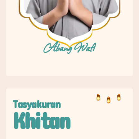
Abang Wafi
Tasyakuran
Khitan