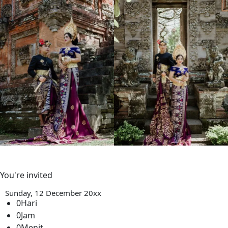
You're invited
Sunday, 12 December 20xx
0
Hari
0
Jam
0
Menit