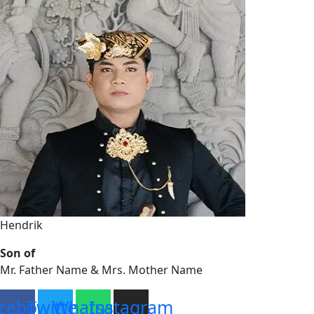
Hendrik
Son of
Mr. Father Name & Mrs. Mother Name
cebook
Twitter
Whatsapp
Instagram