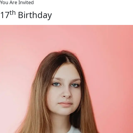
You Are Invited
th
17
Birthday